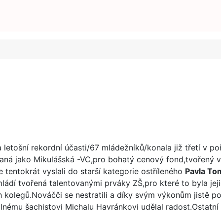
 letošní rekordní účasti/67 mládežníků/konala již třetí v p
vaná jako Mikulášská -VC,pro bohatý cenový fond,tvořený 
 tentokrát vyslali do starší kategorie ostříleného
Pavla To
ádí tvořená talentovanými prváky ZŠ,pro které to byla jeji
kolegů.Nováčči se nestratili a díky svým výkonům jistě po
 silnému šachistovi Michalu Havránkovi udělal radost.Ostatn