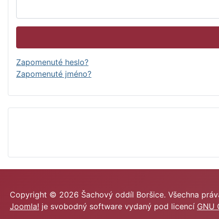
Zapomenuté heslo?
Zapomenuté jméno?
Copyright © 2026 Šachový oddíl Boršice. Všechna práv
Joomla!
je svobodný software vydaný pod licencí
GNU G