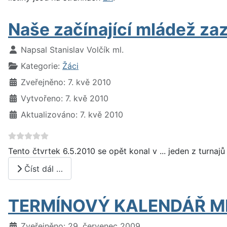
Naše začínající mládež zazá
Základní údaje
Napsal
Stanislav Volčík ml.
Kategorie:
Žáci
Zveřejněno: 7. kvě 2010
Vytvořeno: 7. kvě 2010
Aktualizováno: 7. kvě 2010
Tento čtvrtek 6.5.2010 se opět konal v ... jeden z turnaj
Číst dál …
TERMÍNOVÝ KALENDÁŘ M
Základní údaje
Zveřejněno: 29. červenec 2009