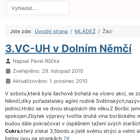
Hledat
Jste zde:
Úvodní strana
MLÁDEŽ
Žáci
3.VC-UH v Dolním Němčí
Základní údaje
Napsal
Pavel Růčka
Zveřejněno: 29. listopad 2010
Aktualizováno: 1. prosinec 2010
V sobotu,která byla šachově bohatá na vícero akcí, se za
Němčí,díky pořadatelsky agilní rodině Světinských,nazý
jedinci.Hrálo se ve dvou skupinách dle věku.Z Boršic jsme
spokojen.Zbytek výpravy tvořila druhá vlna boršického ml
budou dále pokračovat v úspěšném tažení svých starších 
Cukra
,který získal 3,5bodu a jistě svému strýci a velmi
listiny jsou na strankách
ZK
.