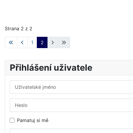
Strana 2 z 2
1
2
Přihlášení uživatele
Uživatelské jméno
Heslo
Pamatuj si mě