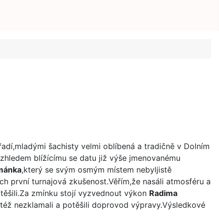
ořadí,mladými šachisty velmi oblíbená a tradičně v Dolním
vzhledem blížícímu se datu již výše jmenovanému
mánka
,který se svým osmým místem nebyljistě
ch první turnajová zkušenost.Věřím,že nasáli atmosféru a
těšili.Za zmínku stojí vyzvednout výkon
Radima
í též nezklamali a potěšili doprovod výpravy.Výsledkové